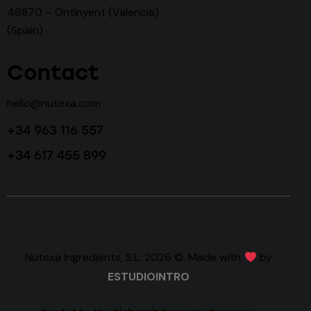
46870 – Ontinyent (Valencia)
(Spain)
Contact
hello@nutexa.com
+34 963 116 557
+34 617 455 899
Nutexa Ingredients, S.L. 2026 ©. Made with
by
ESTUDIOINTRO