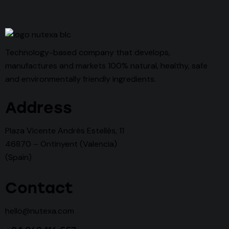
Technology-based company that develops,
manufactures and markets 100% natural, healthy, safe
and environmentally friendly ingredients.
Address
Plaza Vicente Andrés Estellés, 11
46870 – Ontinyent (Valencia)
(Spain)
Contact
hello@nutexa.com