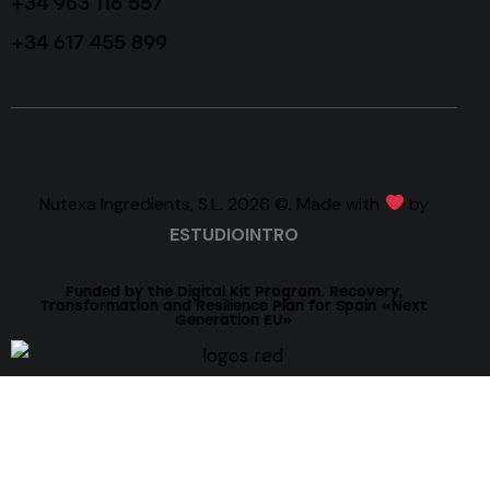
+34 963 116 557
+34 617 455 899
Nutexa Ingredients, S.L. 2026 ©. Made with
by
ESTUDIOINTRO
Funded by the Digital Kit Program. Recovery,
Transformation and Resilience Plan for Spain «Next
Generation EU»